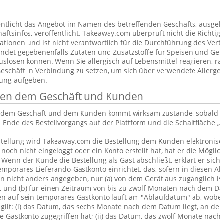
ntlicht das Angebot im Namen des betreffenden Geschäfts, ausg
äftsinfos, veröffentlicht. Takeaway.com überprüft nicht die Richtig
tionen und ist nicht verantwortlich für die Durchführung des Vert
ndet gegebenenfalls Zutaten und Zusatzstoffe für Speisen und Get
uslösen können. Wenn Sie allergisch auf Lebensmittel reagieren, ra
Geschäft in Verbindung zu setzen, um sich über verwendete Allerge
lung aufgeben.
chen dem Geschäft und Kunden
n dem Geschäft und dem Kunden kommt wirksam zustande, sobald 
 Ende des Bestellvorgangs auf der Plattform und die Schaltfläche „
tellung wird Takeaway.com die Bestellung dem Kunden elektronisc
och nicht eingeloggt oder ein Konto erstellt hat, hat er die Möglic
. Wenn der Kunde die Bestellung als Gast abschließt, erklärt er sic
emporäres Lieferando-Gastkonto einrichtet, das, sofern in diesen 
 nicht anders angegeben, nur (a) von dem Gerät aus zugänglich is
, und (b) für einen Zeitraum von bis zu zwölf Monaten nach dem D
en auf sein temporäres Gastkonto läuft am "Ablaufdatum" ab, wobe
gilt: (i) das Datum, das sechs Monate nach dem Datum liegt, an d
 Gastkonto zugegriffen hat; (ii) das Datum, das zwölf Monate nac