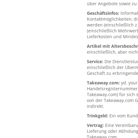
über Angebote sowie zu 
Geschäftsinfos:
Informa
Kontaktmöglichkeiten, d
werden (einschließlich z
(einschließlich Mehrwerts
Lieferkosten und Mindes
Artikel mit Altersbesc
einschließlich, aber nich
Service:
Die Dienstleist
einschließlich der Über
Geschäft zu erbringende
Takeaway.com:
yd. your
Handelsregisternummer H
Takeaway.com) für sich s
von der Takeaway.com Gro
indirekt.
Trinkgeld:
Ein vom Kunde
Vertrag:
Eine Vereinbar
Lieferung oder Abholung
Takeaway.com.