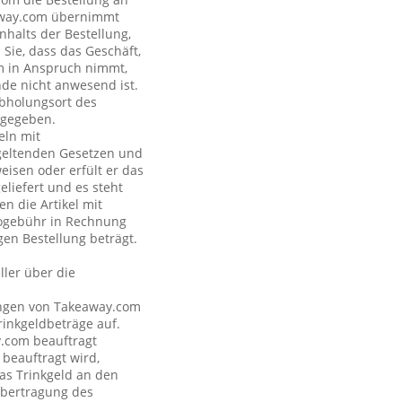
eaway.com übernimmt
nhalts der Bestellung,
Sie, dass das Geschäft,
om in Anspruch nimmt,
nde nicht anwesend ist.
Abholungsort des
ngegeben.
eln mit
geltenden Gesetzen und
eisen oder erfült er das
eliefert und es steht
n die Artikel mit
nogebühr in Rechnung
gen Bestellung beträgt.
ler über die
tungen von Takeaway.com
inkgeldbeträge auf.
y.com beauftragt
 beauftragt wird,
as Trinkgeld an den
Übertragung des