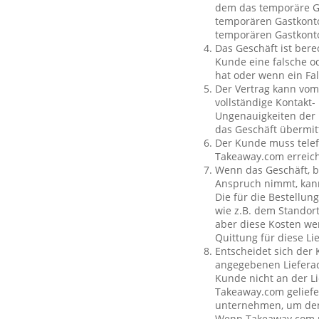
dem das temporäre Ga
temporären Gastkonto
temporären Gastkont
Das Geschäft ist bere
Kunde eine falsche o
hat oder wenn ein Fal
Der Vertrag kann vom
vollständige Kontakt-
Ungenauigkeiten der 
das Geschäft übermit
Der Kunde muss telef
Takeaway.com erreich
Wenn das Geschäft, b
Anspruch nimmt, kan
Die für die Bestellu
wie z.B. dem Standor
aber diese Kosten wer
Quittung für diese L
Entscheidet sich der
angegebenen Lieferad
Kunde nicht an der Li
Takeaway.com geliefe
unternehmen, um den 
Wenn Takeaway.com ni