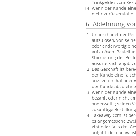
Trinkgeldes vom Rest
Wenn der Kunde eine B
mehr zurückerstattet
6. Ablehnung vo
Unbeschadet der Rech
aufzulösen, von sein
oder anderweitig einen
aufzulösen. Bestellu
Stornierung der Best
ausdrücklich angibt, 
Das Geschäft ist bere
der Kunde eine falsc
angegeben hat oder we
der Kunde abzulehnen
Wenn der Kunde eine f
bezahlt oder nicht am
anderweitig seinen V
zukünftige Bestellu
Takeaway.com ist ber
es angemessene Zweife
gibt oder falls das G
aufgibt, die nachweis