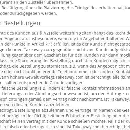
aurant an den Zusteller übernehmen.
estätigung über die Platzierung des Trinkgeldes erhalten hat, ka
 oder zurückgegeben werden.
n Bestellungen
te des Kunden aus § 7(2) (die weiterhin gelten) hängt das Recht 
em Angebot ab. Insbesondere, wenn die im Angebot enthaltenen Wa
 der Punkte in Artikel 7(1) erfüllen, ist es der Kunde nicht gestatt
ngen können Takeaway.com gegenüber nicht vom Kunde aufgelöst 
ellung gegenüber dem Geschäft ist für den Kunden nur dann mögl
dass eine Stornierung der Bestellung durch den Kunden möglich is
chtigt, die Bestellung zu stornieren, z.B. wenn das Angebot nicht 
he oder nicht funktionierende Telefonnummer oder andere Kontak
nn höhere Gewalt vorliegt.Takeaway.com ist berechtigt, alle (kün
, sollten entsprechende Gründe vorliegen.
alsche Bestellung (z.B. indem er falsche Kontaktinformationen an
 Lieferungs- oder Abholungsort anwesend ist, um den Auftrag zu e
erpflichtungen gemäß dem Vertrag nicht nachkommt, ist Takeaway.
ngen von diesem Kunden abzulehnen.
echtigt, Bestellungen abzulehnen und Verträge im Namen des Ges
l bezüglich der Richtigkeit oder Echtheit der Bestellung oder de
eschäft keinen Vertrag mit der Kunde schließen möchte. Falls der 
lich falsch oder betrügerisch sind, ist Takeaway.com berechtigt, bei