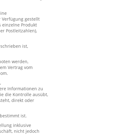
eine
 Verfügung gestellt
s einzelne Produkt
er Postleitzahlen),
schrieben ist,
boten werden,
 dem Vertrag vom
com.
,
ere Informationen zu
e die Kontrolle ausübt,
teht, direkt oder
 bestimmt ist.
llung inklusive
chäft, nicht jedoch