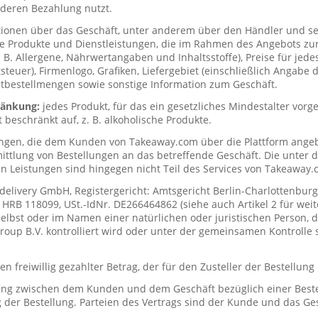
deren Bezahlung nutzt.
tionen über das Geschäft, unter anderem über den Händler und s
ie Produkte und Dienstleistungen, die im Rahmen des Angebots zur
. B. Allergene, Nährwertangaben und Inhaltsstoffe), Preise für jede
teuer), Firmenlogo, Grafiken, Liefergebiet (einschließlich Angabe d
tbestellmengen sowie sonstige Information zum Geschäft.
hränkung:
jedes Produkt, für das ein gesetzliches Mindestalter vorge
t beschränkt auf, z. B. alkoholische Produkte.
ungen, die dem Kunden von Takeaway.com über die Plattform ange
mittlung von Bestellungen an das betreffende Geschäft. Die unter
n Leistungen sind hingegen nicht Teil des Services von Takeaway.
delivery GmbH, Registergericht: Amtsgericht Berlin-Charlottenburg
RB 118099, USt.-IdNr. DE266464862 (siehe auch Artikel 2 für weit
elbst oder im Namen einer natürlichen oder juristischen Person, di
up B.V. kontrolliert wird oder unter der gemeinsamen Kontrolle s
n freiwillig gezahlter Betrag, der für den Zusteller der Bestellung
ung zwischen dem Kunden und dem Geschäft bezüglich einer Beste
 der Bestellung. Parteien des Vertrags sind der Kunde und das Ges