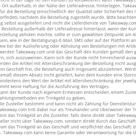
rt außerhalb, in der Nähe der Lieferadresse, hinterlegen. Tak
ür die Bestellung (einschließlich der Qualität oder Sicherheit des I
rfindet), nachdem die Bestellung zugestellt wurde. Bitte beachten 
g selbst ausgeliefert und nicht die Lieferdienste von Takeaway.c
e Bestellung außerhalb der Lieferadresse hinterlässt, wenn der Ku
Bestellung abholen möchte, sollte er zum gewählten Zeitpunkt am 
ein, wie in der Bestätigungs-E-Mail, SMS oder auf der Plattform a
wie bei der Auslieferung oder Abholung von Bestellungen mit Artik
 werden Takeaway.com und das Geschäft den Kunden gemäß den 
rn, sich auszuweisen. Kann sich der Kunde nicht hinreichend ausw
erden die Artikel mit Altersbeschränkung der Bestellung nicht ausg
 Geschäft frei, die Bestellung auch insgesamt abzulehnen. Werde
emäß diesem Absatz nicht geliefert, kann dem Kunden eine Stor
mindestens den Wert der Artikel mit Altersbeschränkung der jeweli
mt keine Haftung für die Ausführung des Vertrages.
kann der Kunde nach eigenem Ermessen entscheiden, einem Zustel
ahlungsmethoden ein Trinkgeld zu geben.
 die Zusteller bestimmt und kann nicht als Zahlung für Dienstleis
keaway.com tritt dabei nur als Treuhänder und Überweiser der Tr
t das Trinkgeld an die Zusteller, falls diese direkt über Takeawa
teller nicht über Takeaway.com, sondern direkt durch das Geschäft
om das Trinkgeld an das Geschäft und verpflichtet das Geschäft, d
n. Takeaway.com kann keine Garantie oder Verantwortung für die 