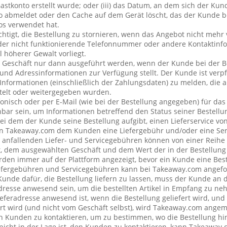
stkonto erstellt wurde; oder (iii) das Datum, an dem sich der Ku
 abmeldet oder den Cache auf dem Gerät löscht, das der Kunde be
os verwendet hat.
chtigt, die Bestellung zu stornieren, wenn das Angebot nicht mehr 
der nicht funktionierende Telefonnummer oder andere Kontaktin
l höherer Gewalt vorliegt.
 Geschäft nur dann ausgeführt werden, wenn der Kunde bei der B
 und Adressinformationen zur Verfügung stellt. Der Kunde ist verpfl
Informationen (einschließlich der Zahlungsdaten) zu melden, die
telt oder weitergegeben wurden.
onisch oder per E-Mail (wie bei der Bestellung angegeben) für da
bar sein, um Informationen betreffend den Status seiner Bestellu
ei dem der Kunde seine Bestellung aufgibt, einen Lieferservice v
n Takeaway.com dem Kunden eine Liefergebühr und/oder eine Se
ng anfallenden Liefer- und Servicegebühren können von einer Reih
t, dem ausgewählten Geschäft und dem Wert der in der Bestellung 
den immer auf der Plattform angezeigt, bevor ein Kunde eine Best
iefergebühren und Servicegebühren kann bei Takeaway.com angefo
 Kunde dafür, die Bestellung liefern zu lassen, muss der Kunde a
resse anwesend sein, um die bestellten Artikel in Empfang zu ne
eferadresse anwesend ist, wenn die Bestellung geliefert wird, und
rt wird (und nicht vom Geschäft selbst), wird Takeaway.com ang
Kunden zu kontaktieren, um zu bestimmen, wo die Bestellung hin
cht in der Lage ist, den Kunden zu kontaktieren, kann Takeaway.