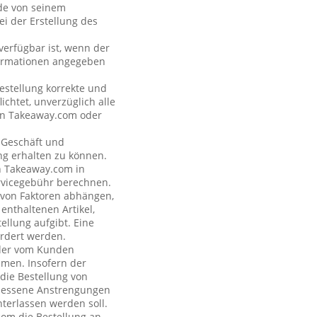
nde von seinem
i der Erstellung des
verfügbar ist, wenn der
formationen angegeben
estellung korrekte und
ichtet, unverzüglich alle
 an Takeaway.com oder
s Geschäft und
ng erhalten zu können.
on Takeaway.com in
rvicegebühr berechnen.
e von Faktoren abhängen,
enthaltenen Artikel,
ellung aufgibt. Eine
rdert werden.
n der vom Kunden
hmen. Insofern der
 die Bestellung von
emessene Anstrengungen
terlassen werden soll.
com die Bestellung an