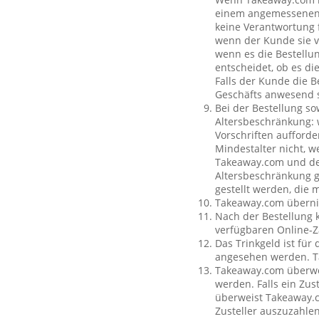
einem angemessenen O
keine Verantwortung f
wenn der Kunde sie vo
wenn es die Bestellun
entscheidet, ob es di
Falls der Kunde die 
Geschäfts anwesend s
Bei der Bestellung so
Altersbeschränkung:
Vorschriften aufforde
Mindestalter nicht, w
Takeaway.com und dem
Altersbeschränkung g
gestellt werden, die 
Takeaway.com übernim
Nach der Bestellung 
verfügbaren Online-Z
Das Trinkgeld ist für
angesehen werden. Ta
Takeaway.com überweis
werden. Falls ein Zus
überweist Takeaway.c
Zusteller auszuzahle